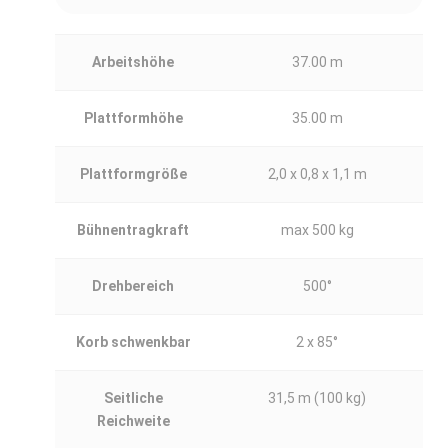
Arbeitshöhe
37.00 m
Plattformhöhe
35.00 m
Plattformgröße
2,0 x 0,8 x 1,1 m
Bühnentragkraft
max 500 kg
Drehbereich
500°
Korb schwenkbar
2 x 85°
Seitliche
31,5 m (100 kg)
Reichweite