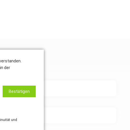
nverstanden.
in der
Bestätigen
inuität und