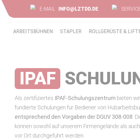
E-MAIL
INFO@LZTDD.DE
SERVIC
ARBEITSBÜHNEN
STAPLER
ROLLGERÜSTE & LIFT
IPAF
SCHULU
Als zertifiziertes
IPAF-Schulungszentrum
bieten wi
fundierte Schulungen für Bediener von Hubarbeitsb
entsprechend den Vorgaben der DGUV 308-008
. D
können sowohl auf unserem Firmengelände als auch d
vor Ort durchgeführt werden.