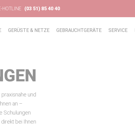
E-HOTLINE
(03 51) 85 40 40
E
GERÜSTE & NETZE
GEBRAUCHTGERÄTE
SERVICE
NGEN
r praxisnahe und
ühnen an –
ie Schulungen
irekt bei Ihnen