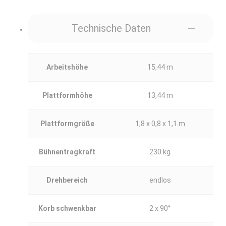
Technische Daten
Arbeitshöhe
15,44 m
Plattformhöhe
13,44 m
Plattformgröße
1,8 x 0,8 x 1,1 m
Bühnentragkraft
230 kg
Drehbereich
endlos
Korb schwenkbar
2 x 90°