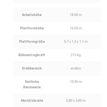
Arbeitshöhe
18.00 m
Plattformhöhe
16.00 m
Plattformgröße
0,7 x 1,3 x 1,1 m
Bühnentragkraft
215 kg
Drehbereich
endlos
Seitliche
10,90 m
Reichweite
Abstützbreite
3,80 x 3,80 m