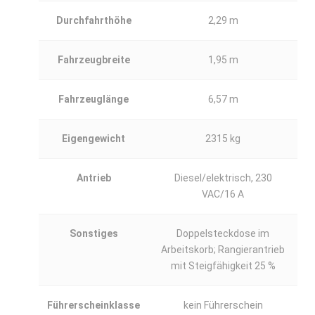
Durchfahrthöhe
2,29 m
Fahrzeugbreite
1,95 m
Fahrzeuglänge
6,57 m
Eigengewicht
2315 kg
Antrieb
Diesel/elektrisch, 230
VAC/16 A
Sonstiges
Doppelsteckdose im
Arbeitskorb; Rangierantrieb
mit Steigfähigkeit 25 %
Führerscheinklasse
kein Führerschein