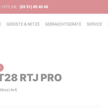
E-HOTLINE
(03 51) 85 40 40
E
GERÜSTE & NETZE
GEBRAUCHTGERÄTE
SERVICE
y
T28 RTJ PRO
Allrad (4x4)