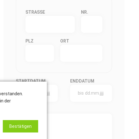
STRASSE
NR.
PLZ
ORT
STARTDATUM
ENDDATUM
nverstanden.
in der
NACHRICHT
*
Bestätigen