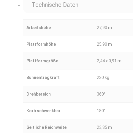
Technische Daten
Arbeitshöhe
27,90 m
Plattformhöhe
25,90 m
Plattformgröße
2,44 x 0,91 m
Bühnentragkraft
230 kg
Drehbereich
360°
Korb schwenkbar
180°
Seitliche Reichweite
23,85 m