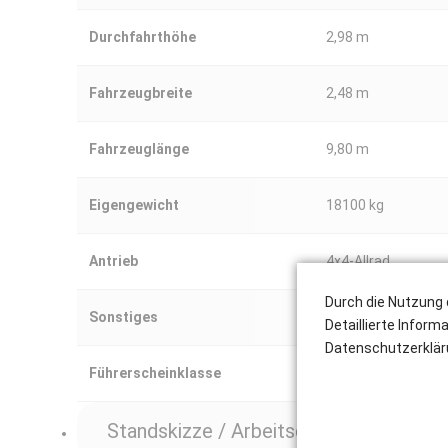
Durchfahrthöhe
2,98 m
Fahrzeugbreite
2,48 m
Fahrzeuglänge
9,80 m
Eigengewicht
18100 kg
Antrieb
4x4-Allrad
Durch die Nutzung 
Sonstiges
max. Steigfähigkei
Detaillierte Inform
Datenschutzerklär
Führerscheinklasse
kein Führerschein e
Standskizze / Arbeitsdiagramm