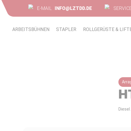
E-MAIL
INFO@LZTDD.DE
SERVIC
ARBEITSBÜHNEN
STAPLER
ROLLGERÜSTE & LIFT
Arra
H
Diesel 